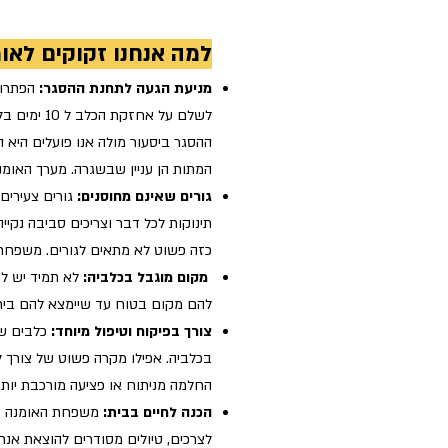
למה אנחנו זקוקים לאו
מניעת הגעה לתחנת ההסגר:
הפתרון
לשלם על אחזקת הכלב ל 10 ימים בלבד, ולאחריהם הוא נמצא בסכנת המתה יומיומית, בהתאם לעומס. תחנת
ההסגר ביסעור מולה אנו פועלים היא 
המתות הן עניין שבשגרה. מערך האומנ
גורים שאינם מחוסנים:
גורים צעירים
תינוקות לכל דבר וצריכים סביבה נקי
כזה פשוט לא מתאים לגורים. משפחת
מקום מוגבל בכלביה:
לא תמיד יש לנ
להם מקום בטוח עד שיימצא להם בית
צורך בפיקוח וטיפול מיוחד:
כלבים שע
בכלביה. אפילו מקרה פשוט של צורך ל
החלמה מניתוח או פציעה מורכבת יותר.
הכנה לחיים בבית:
משפחת האומנה עוז
לצרכים, טיולים מסודרים להוצאת אנר