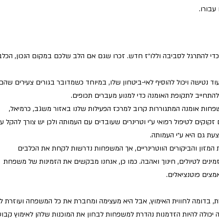
עבורו.
די להתרגל לסביבה וללו״ז חדש. זכרו שגם אם הלב שלכם במקום הנכון, הכלב
ד נטישה ויכול להוסיף לאי-ביטחון שלו, במיוחד כשמדובר בגורים צעירים שהם
 להתחייב לתקופת האומנה כדי למנוע מעברים תכופים.
ות אומנה המתגוררות קרוב למרכז הפעילות שלנו באזור משגב, כרמיאל,
ם זקוקים לטיפול רפואי ע״י וטרינרים שעובדים עם העמותה ולכן יש צורך להקל
על
עת גם היא ע״י העמותה.
מזון והביקורים הווטרינריים, אך המשפחות נדרשות לקחת את הכלבים
 זמינים לטיולים, חינוך ואהבה. כמו כן, אנחנו מבקשים את הזמינות של משפחת
צים פוטנציאלים.
ת, בדומה לחווית האימוץ, אבל היא מעצימה ומחברת את כל המשפחה ועוזרת ל
 יכולה להיות הזדמנות נהדרת למשפחות לבחון את המוכנות שלהן לאימוץ קבו