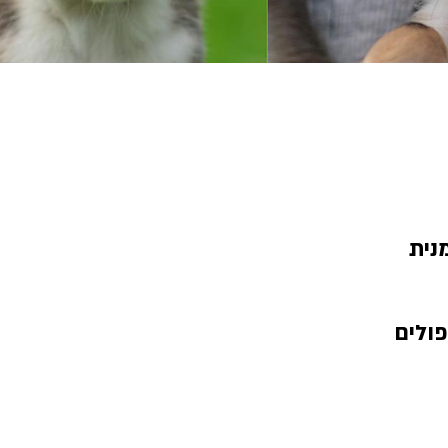
נית
ולים