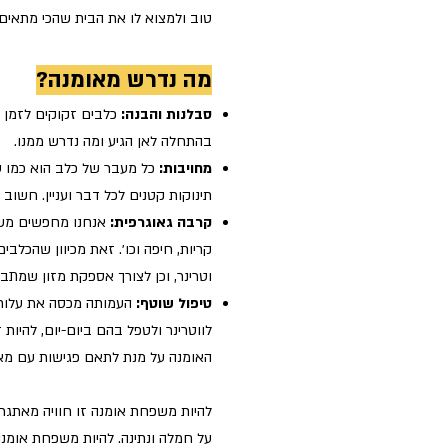
טוב ולמצוא לו את הבית שהכי מתאים 
מה נדרש מאומנה?
סבלנות והבנה:
כלבים זקוקים לזמן כ
בהתחלה לאן הגיע ומה נדרש ממנו.
מחויבות:
כל מעבר של כלב הוא כמו עו
תינוקות קטנים לכל דבר ועניין. חשוב
קרבה גאוגרפית:
אנחנו מחפשים משפח
קריות, חיפה וכו׳. זאת מכיוון שהכלבי
וטרינר, וכן לצורך אספקת מזון שמתבצ
טיפול שוטף:
העמותה מכסה את עלות ה
לווטרינר ולטפל בהם ביום-יום, להיות
האומנה על מנת לתאם פגישות עם מאמ
להיות משפחת אומנה זו חוויה מאתגר
על חמלה ונתינה. להיות משפחת אומנה